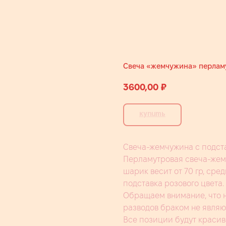
Свеча «жемчужина» перламу
3600,00
₽
Купить
Свеча-жемчужина с подст
Перламутровая свеча-жем
шарик весит от 70 гр, сре
подставка розового цвета.
Обращаем внимание, что н
разводов браком не являю
Все позиции будут краси