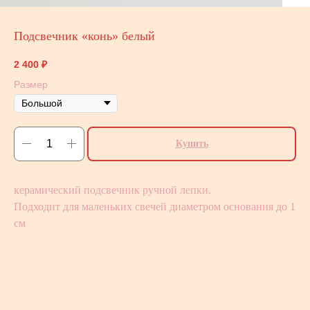
Подсвечник «конь» белый
2 400
₽
Размер
Купить
керамический подсвечник ручной лепки.
Подходит для маленьких свечей диаметром основания до 1
см