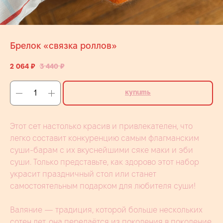
Брелок «связка роллов»
2 064
₽
3 440
₽
Купить
Этот сет настолько красив и привлекателен, что
легко составит конкуренцию самым флагманским
суши-барам с их вкуснейшими сяке маки и эби
суши. Только представьте, как здорово этот набор
украсит праздничный стол или станет
самостоятельным подарком для любителя суши!
Валяние — традиция, которой больше нескольких
сотен лет, она передаётся из поколения в поколение