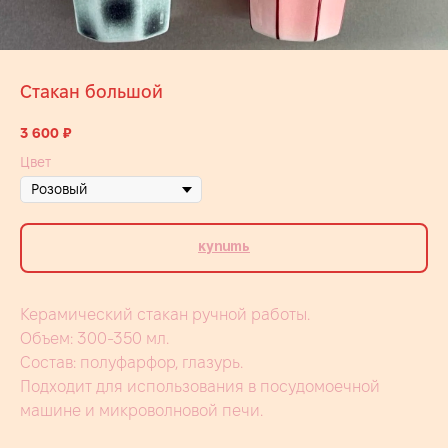
Стакан большой
3 600
₽
Цвет
Купить
Керамический стакан ручной работы.
Объем: 300-350 мл.
Состав: полуфарфор, глазурь.
Подходит для использования в посудомоечной
машине и микроволновой печи.