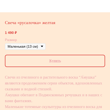
Свеча «русалочка» желтая
1 490
₽
Размер
Купить
Свечи из пчелиного и растительного воска “А́мушка”
являются продолжением серии объектов, вдохновленных
сказками и водной стихией.
А́мушки обитают в Подмосковных речушках и в наших с
вами фантазиях.
Маленькие тотемные скульптуры из пчелиного воска для