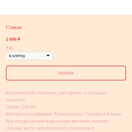
Стакан
1 600
₽
Вид
Купить
Керамический стаканчик для горячих и холодных
напитков.
Объем -220 мл.
Материал полуфарфор. Ручная работа. Сделано в Казани.
Вся посуда сделана и расписана вручную, поэтому
стаканы могут незначительно отличаться от