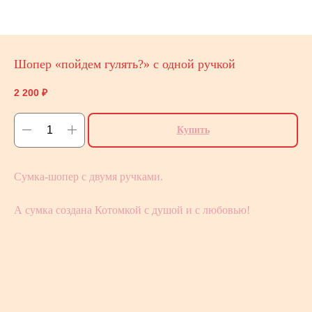
Шопер «пойдем гулять?» с одной ручкой
2 200
₽
Купить
Сумка-шопер с двумя ручками.
А сумка создана Котомкой с душой и с любовью!