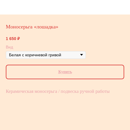
Моносерьга «лошадка»
1 650
₽
Вид
Купить
Керамическая моносерьга / подвеска ручной работы