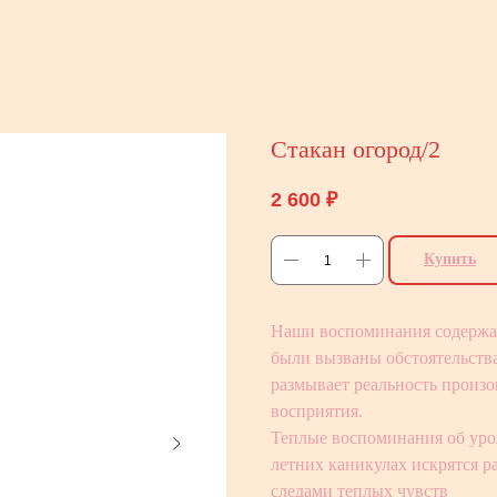
Стакан огород/2
2 600
₽
Купить
Наши воспоминания содержат
были вызваны обстоятельства
размывает реальность произо
восприятия.
Теплые воспоминания об урож
летних каникулах искрятся 
следами теплых чувств