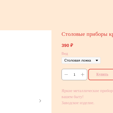
Столовые приборы к
390
₽
Вид
Купить
Яркие металлические прибор
вашем быту!
Заводское изделие.