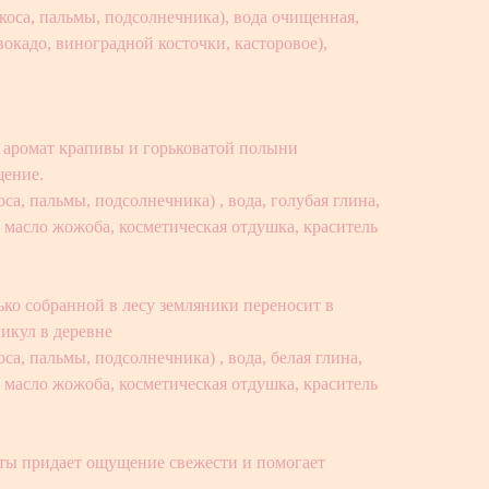
коса, пальмы, подсолнечника), вода очищенная,
вокадо, виноградной косточки, касторовое),
 аромат крапивы и горьковатой полыни
щение.
са, пальмы, подсолнечника) , вода, голубая глина,
 масло жожоба, косметическая отдушка, краситель
ко собранной в лесу земляники переносит в
никул в деревне
са, пальмы, подсолнечника) , вода, белая глина,
 масло жожоба, косметическая отдушка, краситель
ты придает ощущение свежести и помогает