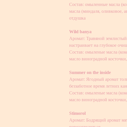
Состав: омыленные масла (ко
масла (миндаля, оливковое, а
отдушка
Wild banya
Аромат: Травяной землистый
настраивает на глубокое очи
Состав: омыленые масла (коко
масло виноградной косточки,
Summer on the inside
Аромат: Ягодный аромат толь
беззаботное время летних ка
Состав: омыленые масла (коко
масло виноградной косточки,
Stimorol
Аромат: Бодрящий аромат мя
перезагрузиться