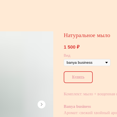
Натуральное мыло
1 500
₽
Вид
Купить
Комплект: мыло + вощенная 
Banya business
Аромат: свежий хвойный аро