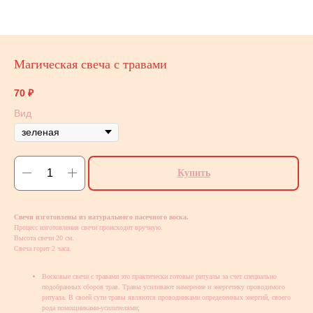
Магическая свеча с травами
70
₽
Вид
Купить
Свечи изготовлены из натурального пасечного воска.
Процесс изготовления свечи происходит вручную.
Высота свечи 20 см.
Свеча горит 2 часа.
Восковые свечи с травами это практически готовые ритуалы за счет специально
подобранных сборов трав. Травы усиливают намерение и энергетику проводимого
ритуала. В своей сути травы являются проводниками определенных энергий, своего
рода помощниками-усилителями;