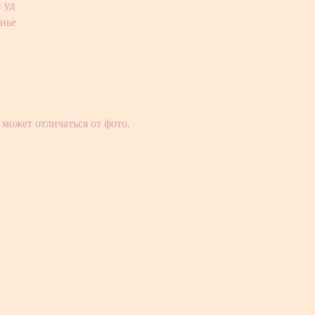
 уд
енье
может отличаться от фото.