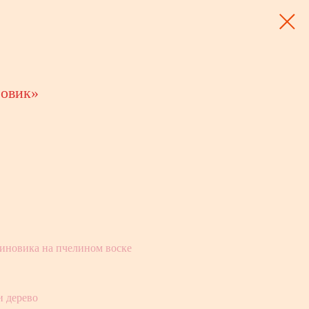
зовик»
синовика на пчелином воске
и дерево