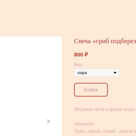
Свеча «гриб подбере
800
₽
Вид
Купить
Медовая свеча в форме подо
Ароматы:
Хаки, серый, сизый - пачули 