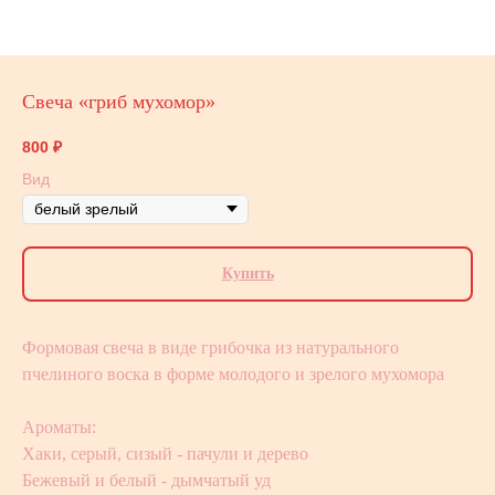
Свеча «гриб мухомор»
800
₽
Вид
Купить
Формовая свеча в виде грибочка из натурального
пчелиного воска в форме молодого и зрелого мухомора
Ароматы:
Хаки, серый, сизый - пачули и дерево
Бежевый и белый - дымчатый уд