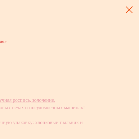
ние»
учная роспись, золочение.
новых печах и посудомоечных машинах!
рочную упаковку: хлопковый пыльник и