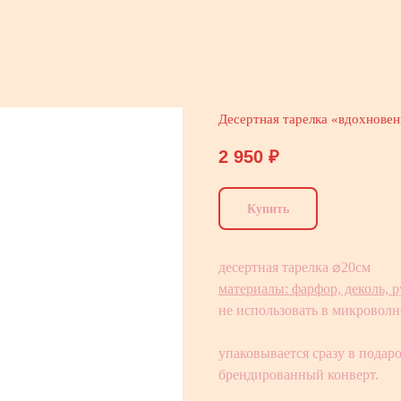
Десертная тарелка «вдохнове
2 950
₽
Купить
десертная тарелка ⌀20см
материалы: фарфор, деколь, р
не использовать в микровол
упаковывается сразу в пода
брендированный конверт.