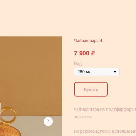
Чайная пара 4
7 900
₽
Вид
Купить
чайная пара из полуфарфора
золотом.
не рекомендуется использова