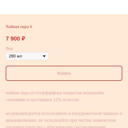
Чайная пара 6
7 900
₽
Вид
Купить
чайная пара из полуфарфора покрытая пищевыми
глазурями и настоящим 12% золотом.
не рекомендуется использовать в посудомоечной машине и
микроволновке. не используйте при чистке химические
уходовые средства с абразивными составляющими.