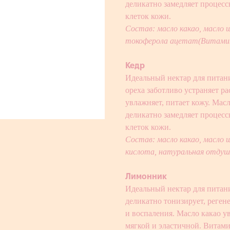
деликатно замедляет процесс
клеток кожи.
Состав: масло какао, масло ш
токоферола ацетат(Витамин
Кедр
Идеальный нектар для питан
ореха заботливо устраняет р
увлажняет, питает кожу. Мас
деликатно замедляет процесс
клеток кожи.
Состав: масло какао, масло 
кислота, натуральная отдуш
Лимонник
Идеальный нектар для питан
деликатно тонизирует, реген
и воспаления. Масло какао у
мягкой и эластичной. Витами