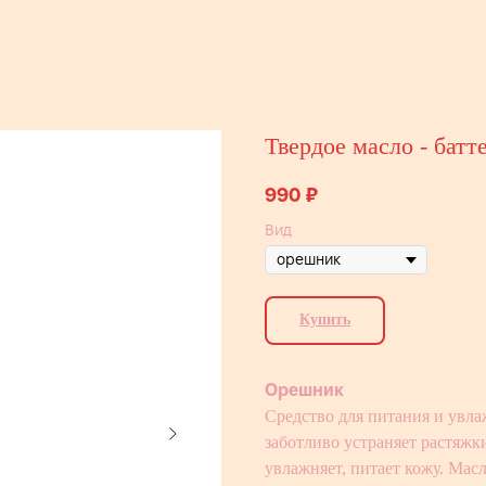
Твердое масло - батт
990
₽
Вид
Купить
Орешник
Средство для питания и увла
заботливо устраняет растяжк
увлажняет, питает кожу. Мас