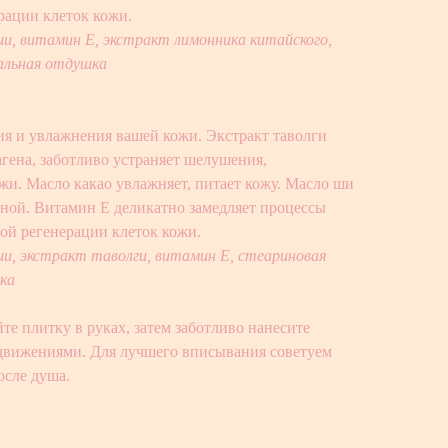
рации клеток кожи.
ши, витамин Е, экстракт лимонника китайского,
альная отдушка
ия и увлажнения вашей кожи. Экстракт таволги
гена, заботливо устраняет шелушения,
жи. Масло какао увлажняет, питает кожу. Масло ши
чной. Витамин Е деликатно замедляет процессы
рой регенерации клеток кожи.
ши, экстракт таволги, витамин Е, стеариновая
ка
те плитку в руках, затем заботливо нанесите
движениями. Для лучшего вписывания советуем
осле душа.