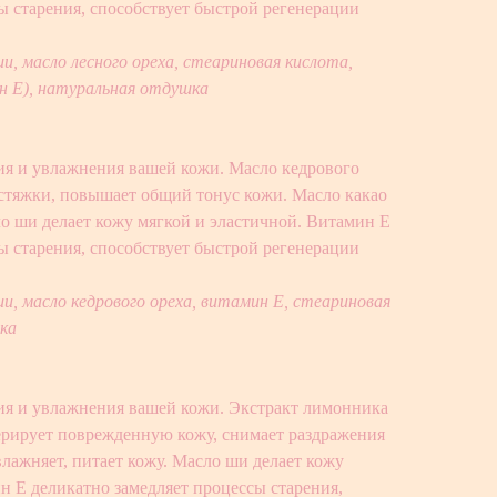
ы старения, способствует быстрой регенерации
и, масло лесного ореха, стеариновая кислота,
 Е), натуральная отдушка
ия и увлажнения вашей кожи. Масло кедрового
астяжки, повышает общий тонус кожи. Масло какао
ло ши делает кожу мягкой и эластичной. Витамин Е
ы старения, способствует быстрой регенерации
ши, масло кедрового ореха, витамин Е, стеариновая
ка
ия и увлажнения вашей кожи. Экстракт лимонника
ерирует поврежденную кожу, снимает раздражения
влажняет, питает кожу. Масло ши делает кожу
н Е деликатно замедляет процессы старения,