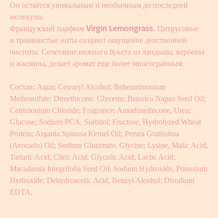
Он остаётся уникальным и необычным до последней
молекулы.
Французский парфюм
Virgin Lemongrass
. Цитрусовые
и травянистые ноты создают ощущение девственной
чистоты. Сочетание нежного букета из ландыша, вербены
и жасмина, делает аромат еще более многогранным.
Состав: Aqua; Cetearyl Alcohol; Behentrimonium
Methosulfate; Dimethicone, Glycerin; Brassica Napus Seed Oil;
Cetrimonium Chloride; Fragrance; Amodimethicone, Urea;
Glucose; Sodium PCA, Sorbitol; Fructose, Hydrolyzed Wheat
Protein; Argania Spinosa Kernel Oil; Persea Gratissima
(Avocado) Oil; Sodium Glutamate, Glycine; Lysine, Malic Acid,
Tartaric Acid; Citric Acid, Glycolic Acid, Lactic Acid;
Macadamia Integrifolia Seed Oil; Sodium Hydroxide, Potassium
Hydroxide; Dehydroacetic Acid, Benzуl Alcohol; Disodium
EDTA.