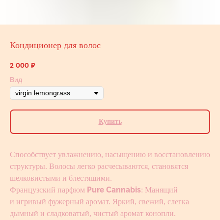
Кондиционер для волос
2 000
₽
Вид
Купить
Способствует увлажнению, насыщению и восстановлению
структуры. Волосы легко расчесываются, становятся
шелковистыми и блестящими.
Французский парфюм
Pure Cannabis
: Манящий
и игривый фужерный аромат. Яркий, свежий, слегка
дымный и сладковатый, чистый аромат конопли.