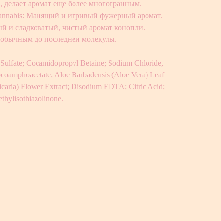
 делает аромат еще более многогранным.
nnabis: Манящий и игривый фужерный аромат.
й и сладковатый, чистый аромат конопли.
еобычным до последней молекулы.
Sulfate; Cocamidopropyl Betaine; Sodium Chloride,
coamphoacetate; Aloe Barbadensis (Aloe Vera) Leaf
icaria) Flower Extract; Disodium EDTA; Citric Acid;
thylisothiazolinone.